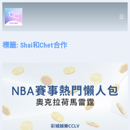
跳
至
主
要
內
容
標籤:
Shai和Chet合作