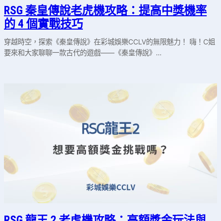
RSG 秦皇傳說老虎機攻略：提高中獎機率
的 4 個實戰技巧
穿越時空，探索《秦皇傳說》在彩城娛樂CCLV的無限魅力！ 嗨！C姐
要來和大家聊聊一款古代的遊戲——《秦皇傳說》…
RSG 龍王 2 老虎機攻略：高額獎金玩法與