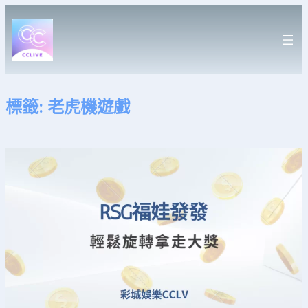
跳
至
主
要
內
容
標籤:
老虎機遊戲