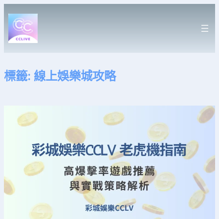
跳
至
主
要
內
容
標籤:
線上娛樂城攻略