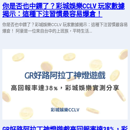
你是否也中鏢了？彩城娛樂CCLV 玩家數據
揭示：這種下注習慣最容易爆倉！
你是否也中鏢了？彩城娛樂CCLV 玩家數據揭示：這種下注習慣最容易
爆倉！ 阿豪是一位來自台中的上班族，平時生活…
GR好路阿拉丁神燈遊戲高回報率達38%，彩