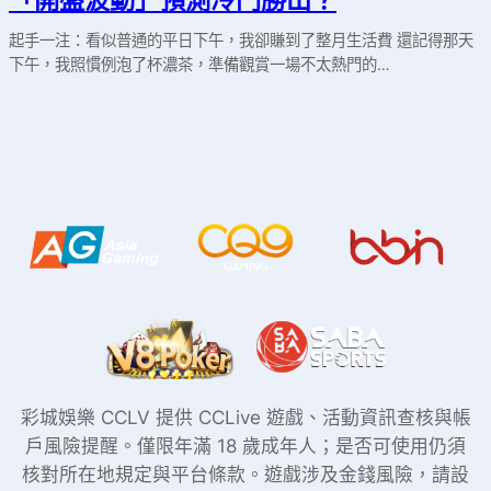
「開盤波動」預測冷門勝出？
起手一注：看似普通的平日下午，我卻賺到了整月生活費 還記得那天
下午，我照慣例泡了杯濃茶，準備觀賞一場不太熱門的…
彩城娛樂 CCLV 提供 CCLive 遊戲、活動資訊查核與帳
戶風險提醒。僅限年滿 18 歲成年人；是否可使用仍須
核對所在地規定與平台條款。遊戲涉及金錢風險，請設