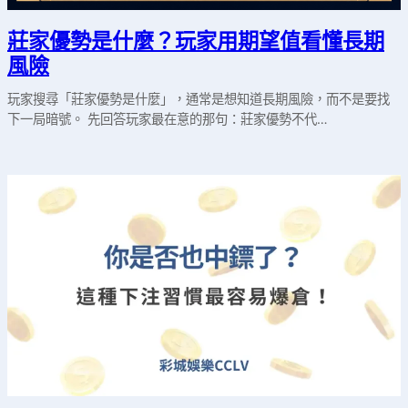
莊家優勢是什麼？玩家用期望值看懂長期
風險
玩家搜尋「莊家優勢是什麼」，通常是想知道長期風險，而不是要找
下一局暗號。 先回答玩家最在意的那句：莊家優勢不代…