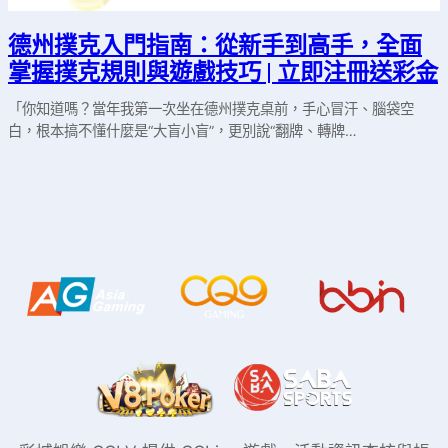
德州撲克入門指南：從新手到高手，全面
掌握撲克規則與遊戲技巧 | 立即注冊送彩金
「你知道嗎？當年我第一次坐在德州撲克桌前，手心冒汗、腦袋空
白，根本搞不懂什麼是“大盲小盲”，更別說“翻牌、轉牌…