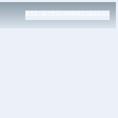
首頁
真人
電子
體育
彩票
棋牌
優惠活動
最新資訊