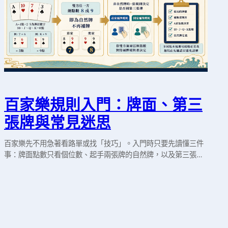
百家樂規則入門：牌面、第三
張牌與常見迷思
百家樂先不用急著看路單或找「技巧」。入門時只要先讀懂三件
事：牌面點數只看個位數、起手兩張牌的自然牌，以及第三張…