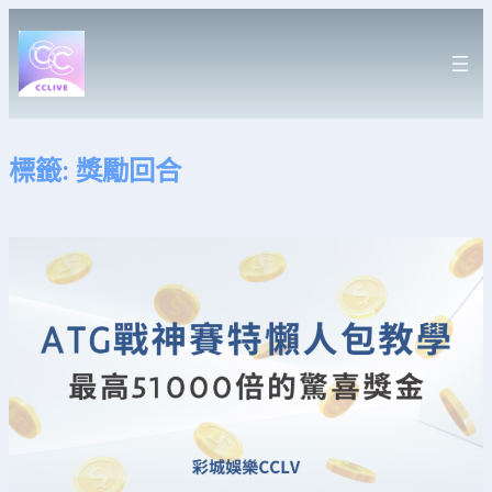
跳
至
主
要
內
容
標籤:
獎勵回合