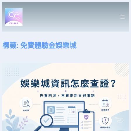
跳
至
主
要
內
容
標籤:
免費體驗金娛樂城