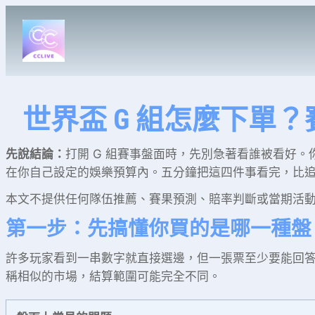
跳
至
主
要
內
容
世界盃 G 組怎麼下單？
先說結論：
打開 G 組賽事盤面時，先別急著看誰被看好
在你自己設定的娛樂預算內。五分鐘把這四件事看完，比
本文不提供任何隊伍推薦、賽果預測、賠率判斷或當期活
第一步：先搞懂你買的是哪一種盤
許多玩家看到一串數字就直接選邊，但一張票至少要能回
稱相似的市場，結算範圍可能完全不同。