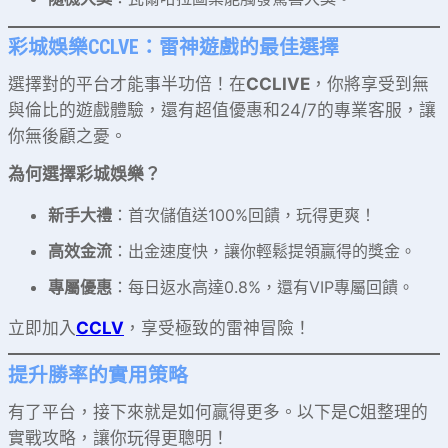
彩城娛樂CCLVE：雷神遊戲的最佳選擇
選擇對的平台才能事半功倍！在
CCLIVE
，你將享受到無
與倫比的遊戲體驗，還有超值優惠和24/7的專業客服，讓
你無後顧之憂。
為何選擇彩城娛樂？
新手大禮
：首次儲值送100%回饋，玩得更爽！
高效金流
：出金速度快，讓你輕鬆提領贏得的獎金。
專屬優惠
：每日返水高達0.8%，還有VIP專屬回饋。
立即加入
CCLV
，享受極致的雷神冒險！
提升勝率的實用策略
有了平台，接下來就是如何贏得更多。以下是C姐整理的
實戰攻略，讓你玩得更聰明！