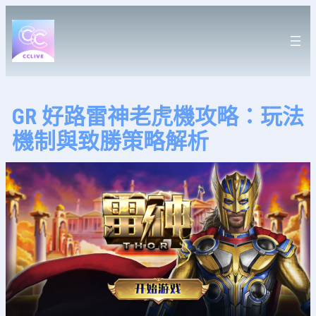
跳
至
主
要
內
容
GR 好路雷神老虎機攻略：玩法
機制與致勝策略解析