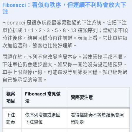
Fibonacci：看似有秩序，但連續不利時會放大下
注
Fibonacci 是很多玩家最容易聽過的下注系統。它把下注
單位排成 1、1、2、3、5、8、13 這類序列；當結果不順
時往後移，結果回穩時再往前退。表面上看，它比單純每
次加倍溫和，節奏也比較好理解。
問題在於，序列不會改變牌局本身。當連續幾手都不順，
下注單位仍會逐步變大。如果你一開始沒有設定總預算、
單手上限與停止線，可能還沒等到節奏回穩，就已經超過
自己能承受的範圍。
觀察
Fibonacci 常見做
實際要注意
項目
法
下注
依序列增加或退回
看得懂節奏不等於結果會照
節奏
下注單位
預期走