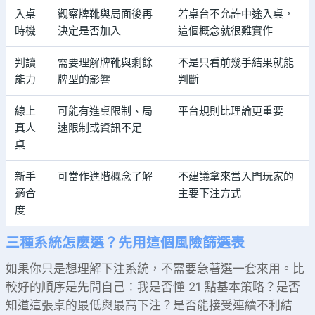
入桌
觀察牌靴與局面後再
若桌台不允許中途入桌，
時機
決定是否加入
這個概念就很難實作
判讀
需要理解牌靴與剩餘
不是只看前幾手結果就能
能力
牌型的影響
判斷
線上
可能有進桌限制、局
平台規則比理論更重要
真人
速限制或資訊不足
桌
新手
可當作進階概念了解
不建議拿來當入門玩家的
適合
主要下注方式
度
三種系統怎麼選？先用這個風險篩選表
如果你只是想理解下注系統，不需要急著選一套來用。比
較好的順序是先問自己：我是否懂 21 點基本策略？是否
知道這張桌的最低與最高下注？是否能接受連續不利結