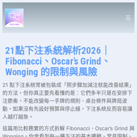
跳
至
主
要
內
容
21點下注系統解析2026｜
Fibonacci、Oscar’s Grind、
Wonging 的限制與風險
21 點下注系統常被包裝成「照步驟加減注就能改善結果」
的方法，但你真正要先看懂的是：它們多半只是在安排下
注節奏，不能改變每一手牌的規則、桌台條件與牌局波
動。如果沒有先設好預算與停止線，下注系統反而容易讓
人越打越急。
這篇用比較務實的方式拆解 Fibonacci、Oscar’s Grind 與
Wonging。你會看到每一種方法的基本邏輯、常見限制、