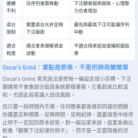
連續
往序列後面移動
下注額會越來越高，心理壓
不利
力也會增加
桌台
需要桌台允許足夠
最低與最高下注可能讓序列
限制
下注級距
中斷
適合
適合拿來理解資金
不適合用來追局或補前面結
程度
波動
果
Oscar’s Grind：重點是節奏，不是把牌局變簡單
Oscar’s Grind 常見說法是把每一輪設定成小目標，下注
額通常不會像部分追局系統那樣暴衝。它看起來比較溫
和，也因此容易讓人低估風險。
但只要一段時間內不順，任何節奏都會遇到同樣的問題：
你需要足夠預算、足夠時間、足夠紀律，還要接受中途停
止時不一定回到原本狀態。對一般玩家來說，這套系統比
較像「觀察下注紀律的例子」，而不是一定要照做的流