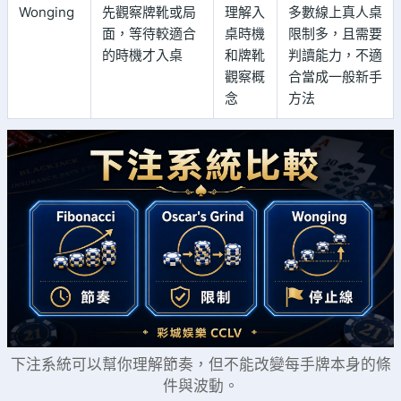
Wonging
先觀察牌靴或局
理解入
多數線上真人桌
面，等待較適合
桌時機
限制多，且需要
的時機才入桌
和牌靴
判讀能力，不適
觀察概
合當成一般新手
念
方法
下注系統可以幫你理解節奏，但不能改變每手牌本身的條
件與波動。