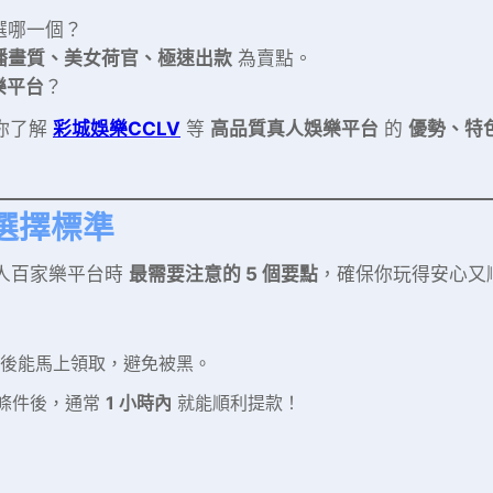
選哪一個？
播畫質、美女荷官、極速出款
為賣點。
樂平台
？
你了解
彩城娛樂CCLV
等
高品質真人娛樂平台
的
優勢、特
選擇標準
人百家樂平台時
最需要注意的 5 個要點
，確保你玩得安心又
後能馬上領取，避免被黑。
條件後，通常
1 小時內
就能順利提款！