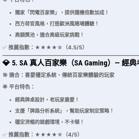
獨家「閃電百家樂」，提供隨機倍數加成！
西方荷官風格，打造歐洲風賭場體驗！
高額獎池，適合高級玩家挑戰！
✅
推薦指數：★★★★☆（4.5/5）
💎 5. SA 真人百家樂（SA Gaming）— 經
🎯 適合：喜愛穩定系統、傳統百家樂體驗的玩家
🌟 平台特色：
經典牌桌設計，老玩家最愛！
支援「牌路分析系統」，幫助玩家制定策略！
穩定流暢的遊戲環境，不卡頓！
✅
推薦指數：★★★★☆（4/5）