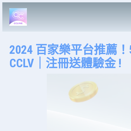
跳
至
主
要
內
容
2024 百家樂平台推
CCLV｜注冊送體驗金 !