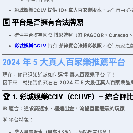
彩城娛樂CCLV 提供 10+ 真人百家樂版本
，讓你自由選
5️⃣ 平台是否擁有合法牌照
確保平台擁有國際
博彩牌照
（如
PAGCOR、Curacao
彩城娛樂CCLV
持有
菲律賓合法博彩執照
，確保玩家遊
2024 年 5 大真人百家樂推薦平台
現在，你已經知道該如何選擇
真人百家樂平台
了！
接下來，就讓我們來看看
2024 年 5 大最佳真人百家樂品
🏆 1. 彩城娛樂CCLV（CCLIVE）— 綜合
🎯 適合：追求高返水、極速出金、流暢直播體驗的玩家
🌟 平台特色：
業界最高返水（最高 1.2%）
，贏輸都有錢拿！