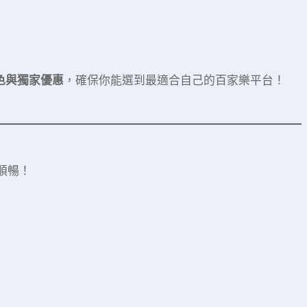
色與獨家優惠
，確保你能選到最適合自己的百家樂平台！
順暢！