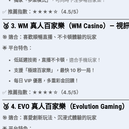
✅
推薦指數：★★★★☆（4.5/5）
🥈 3. WM 真人百家樂（WM Casino）—
🎯 適合：喜歡順暢直播、不卡頓體驗的玩家
🌟 平台特色：
低延遲技術，直播不卡頓
，適合手機玩家！
支援「極速百家樂」，最快 10 秒一局！
每日 VIP 優惠，多重彩金回饋！
✅
推薦指數：★★★★☆（4.5/5）
🥉 4. EVO 真人百家樂（Evolution Gam
🎯 適合：喜愛創新玩法、沉浸式體驗的玩家
🌟 平台特色：