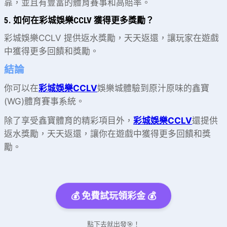
靠，並且有豐富的體育賽事和高賠率。
5. 如何在彩城娛樂CCLV 獲得更多獎勵？
彩城娛樂CCLV 提供返水獎勵，天天返還，讓玩家在遊戲
中獲得更多回饋和獎勵。
結論
你可以在
彩城娛樂CCLV
娛樂城體驗到原汁原味的鑫寶
(WG)體育賽事系統。
除了享受鑫寶體育的精彩項目外，
彩城娛樂CCLV
還提供
返水獎勵，天天返還，讓你在遊戲中獲得更多回饋和獎
勵。
💰 免費試玩領彩金 💰
點下去就出發🎯！