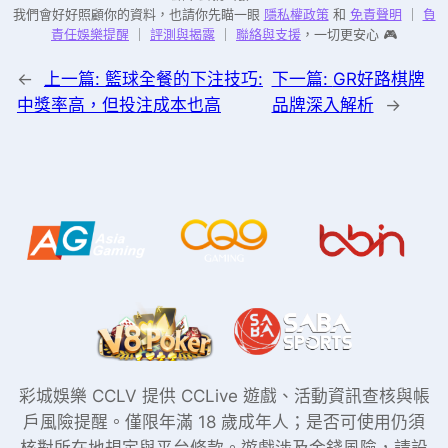
我們會好好照顧你的資料，也請你先瞄一眼
隱私權政策
和
免責聲明
｜
負
責任娛樂提醒
｜
評測與揭露
｜
聯絡與支援
，一切更安心 🎮
←
上一篇:
籃球全餐的下注技巧:
下一篇:
GR好路棋牌
中獎率高，但投注成本也高
品牌深入解析
→
彩城娛樂 CCLV 提供 CCLive 遊戲、活動資訊查核與帳
戶風險提醒。僅限年滿 18 歲成年人；是否可使用仍須
核對所在地規定與平台條款。遊戲涉及金錢風險，請設