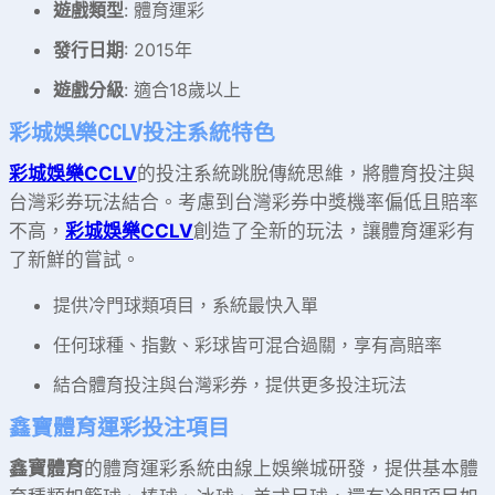
遊戲類型
: 體育運彩
發行日期
: 2015年
遊戲分級
: 適合18歲以上
彩城娛樂CCLV投注系統特色
彩城娛樂CCLV
的投注系統跳脫傳統思維，將體育投注與
台灣彩券玩法結合。考慮到台灣彩券中獎機率偏低且賠率
不高，
彩城娛樂CCLV
創造了全新的玩法，讓體育運彩有
了新鮮的嘗試。
提供冷門球類項目，系統最快入單
任何球種、指數、彩球皆可混合過關，享有高賠率
結合體育投注與台灣彩券，提供更多投注玩法
鑫寶體育
運彩投注項目
鑫寶體育
的體育運彩系統由線上娛樂城研發，提供基本體