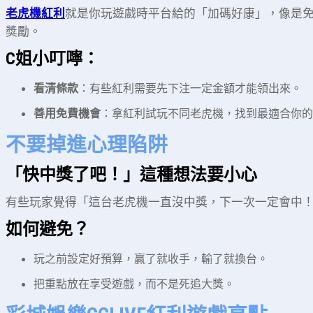
老虎機紅利
就是你玩遊戲時平台給的「加碼好康」，像是免
獎勵。
C姐小叮嚀：
看清條款
：有些紅利需要先下注一定金額才能領出來。
善用免費機會
：拿紅利試玩不同老虎機，找到最適合你的
不要掉進心理陷阱
「快中獎了吧！」這種想法要小心
有些玩家覺得「這台老虎機一直沒中獎，下一次一定會中
如何避免？
玩之前設定好預算，贏了就收手，輸了就換台。
把重點放在享受遊戲，而不是死追大獎。