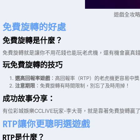
遊戲全攻略
免費旋轉的好處
免費旋轉是什麼？
免費旋轉就是讓你不用花錢也能玩老虎機，還有機會贏真錢
玩免費旋轉的技巧
選高回報率遊戲
：高回報率（RTP）的老虎機更容易中獎
注意期限
：免費旋轉有時間限制，別忘了及時用掉！
成功故事分享：
有位彩城娛樂CCLIVE玩家-李大哥，就是靠著免費旋轉
RTP讓你更聰明選遊戲
RTP是什麼？