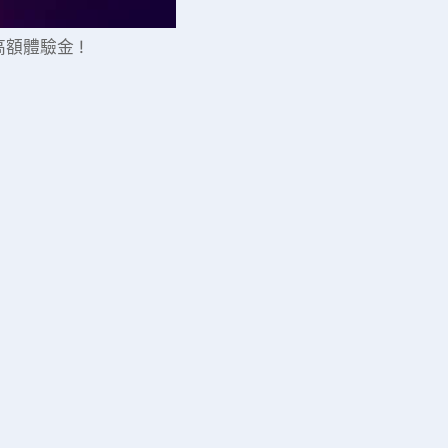
額體驗金 !