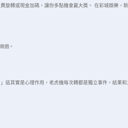
費旋轉或現金加碼，讓你多點機會贏大獎。 在彩城娛樂，
遊戲。
！」這其實是心理作用，老虎機每次轉都是獨立事件，結果和