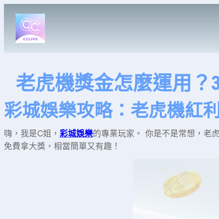
跳
至
主
要
內
容
老虎機獎金怎麼運用？
彩城娛樂攻略：老虎機紅
嗨，我是C姐，
彩城娛樂
的專業玩家。 你是不是常想，老
免費拿大獎，相當簡單又有趣！