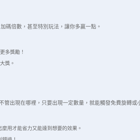
、加碼倍數，甚至特別玩法，讓你多贏一點。
更多獎勵！
大獎。
手。 不管出現在哪裡，只要出現一定數量，就能觸發免費旋轉或
了解怎麼用才能省力又能達到想要的效果。
別錯過！