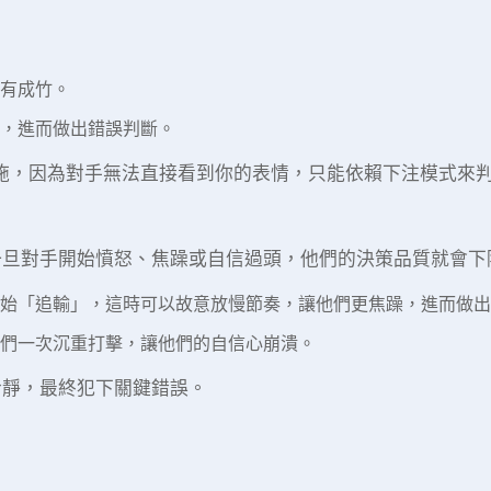
有成竹。
，進而做出錯誤判斷。
施，因為對手無法直接看到你的表情，只能依賴下注模式來
一旦對手開始憤怒、焦躁或自信過頭，他們的決策品質就會下
開始「追輸」，這時可以故意放慢節奏，讓他們更焦躁，進而做出
們一次沉重打擊，讓他們的自信心崩潰。
冷靜，最終犯下關鍵錯誤。