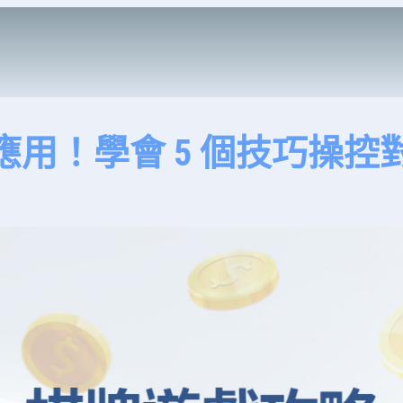
用！學會 5 個技巧操控