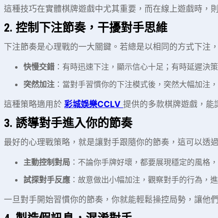
這種技巧在實體棋牌遊戲中尤其重要，而在線上遊戲時，
2. 控制下注節奏，干擾對手思維
下注節奏是心理戰的一大關鍵。若總是以相同的方式下注
快慢交錯
：有時迅速下注，顯示信心十足；有時延遲決策
突然加注
：當對手習慣你的下注模式後，突然大幅加注，
這種策略適用於
彩城娛樂CCLV
提供的多款棋牌遊戲，能
3. 誘導對手進入你的節奏
最好的心理戰策略，就是讓對手跟隨你的節奏，這可以透
主動控制對局
：不論你手牌好壞，都要展現穩定的風格，
試探對手反應
：故意做出小幅加注，觀察對手的行為，進
一旦對手開始習慣你的節奏，你就能輕鬆操控局勢，讓他