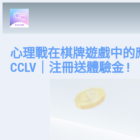
跳
至
主
要
內
容
心理戰在棋牌遊戲中的應
CCLV｜注冊送體驗金 !