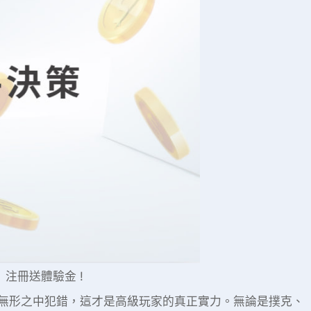
注冊送體驗金 !
無形之中犯錯，這才是高級玩家的真正實力。無論是撲克、