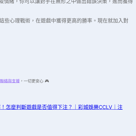
縱情緒，你可以讓對手在無形之中做出錯誤決策，進而獲得
這些心理戰術，在遊戲中獲得更高的勝率。現在就加入對
聯絡與支援
，一切更安心 🎮
！怎麼判斷遊戲是否值得下注？｜彩城娛樂CCLV｜注