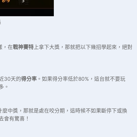
遇
樣，在
戰神賽特
上拿下大獎，那就把以下幾招學起來，絕對
近30天的
得分率
。如果得分率低於80%，這台就不要玩
多。
沒什麼中獎，那就是處在咬分期，這時候不如果斷停下或換
去會有驚喜！