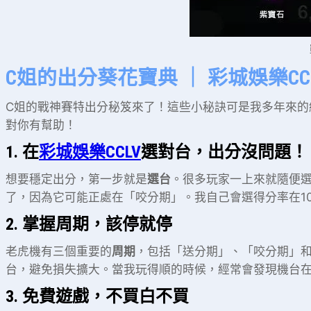
C姐的出分葵花寶典 ｜ 彩城娛樂CCL
C姐的戰神賽特出分秘笈來了！這些小秘訣可是我多年來的
對你有幫助！
1. 在
彩城娛樂CCLV
選對台，出分沒問題！
想要穩定出分，第一步就是
選台
。很多玩家一上來就隨便選
了，因為它可能正處在「咬分期」。我自己會選得分率在10
2.
掌握周期，該停就停
老虎機有三個重要的
周期
，包括「送分期」、「咬分期」
台，避免損失擴大。當我玩得順的時候，經常會發現機台
3.
免費遊戲，不買白不買