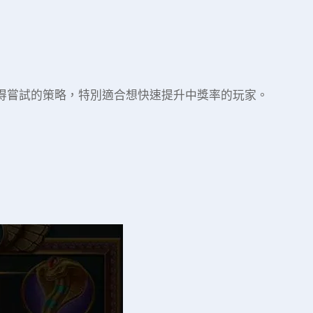
值得嘗試的策略，特別適合想快速提升中獎率的玩家。