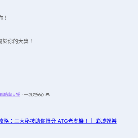
你！
屬於你的大獎！
聯絡與支援
，一切更安心 🎮
機攻略：三大秘技助你爆分 ATG老虎機！｜ 彩城娛樂