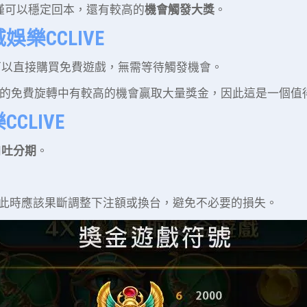
僅可以穩定回本，還有較高的
機會觸發大獎
。
樂CCLIVE
可以直接購買免費遊戲，無需等待觸發機會。
5次的免費旋轉中有較高的機會贏取大量獎金，因此這是一個
CLIVE
和
吐分期
。
麼此時應該果斷調整下注額或換台，避免不必要的損失。