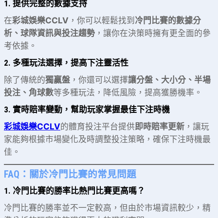
1. 提供完整的數據支持
在
彩城娛樂CCLV
，你可以輕鬆找到
冷門比賽的數據分
析、球隊資訊與投注趨勢
，讓你在決策時擁有更全面的參
考依據。
2. 多種玩法選擇，提高下注靈活性
除了傳統的
獨贏盤
，你還可以選擇
讓分盤、大小分、半場
投注、角球數
等多種玩法，降低風險，提高獲勝機率。
3. 實時賠率變動，幫助玩家掌握最佳下注時機
彩城娛樂CCLV
的體育投注平台提供
即時賠率更新
，讓玩
家能夠根據市場變化及時調整投注策略，確保下注時機最
佳。
FAQ：關於冷門比賽的常見問題
1. 冷門比賽的勝率比熱門比賽更高嗎？
冷門比賽的勝率並不一定較高，但由於市場資訊較少，精