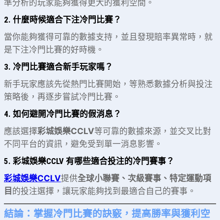
準分析的玩家能夠獲得更大的獲利空間。
2. 什麼時候適合下注冷門比賽？
當你能夠獲得可靠的數據支持，並且發現賠率異常時，就
是下注冷門比賽的好時機。
3. 冷門比賽適合新手玩家嗎？
新手玩家應該先從熱門比賽開始，等熟悉數據分析與投注
策略後，再逐步嘗試冷門比賽。
4. 如何避開冷門比賽的假消息？
應該選擇
彩城娛樂CCLV
等可靠的數據來源，並交叉比對
不同平台的資訊，避免受到單一消息影響。
5. 彩城娛樂CCLV 有哪些適合投注的冷門賽事？
彩城娛樂CCLV
提供
全球小聯賽、次級賽事、特定運動項
目
的投注選擇，讓玩家能夠找到最適合自己的賽事。
結論：掌握冷門比賽的訣竅，提高勝率與獲利空