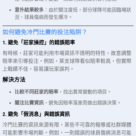
意外結果較多
：由於關注度低，部分球隊可能因臨場狀
況、球員傷病而發生爆冷。
如何避免冷門比賽的投注陷阱？
1. 避免「莊家操控」的錯誤賠率
有時候，莊家可能利用市場資訊不透明的特性，故意調整
賠率來引導投注。例如，某支球隊看似賠率較高，但實際
上戰績不佳，容易讓玩家誤判。
解決方法
比較不同莊家的賠率
，找出異常變動的項目。
關注比賽資訊
，避免因賠率落差而做出錯誤決策。
2. 避免「假消息」與錯誤資訊
冷門比賽的資訊來源有限，某些不可靠的報導或社群媒體
可能影響市場判斷。例如，一則錯誤的球員傷病消息可能