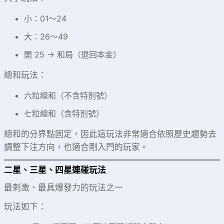
小：01～24
大：26～49
開 25 → 和局（退回本金）
總和玩法：
六粒總和（不含特別號）
七粒總和（含特別號）
總和的分界點固定，因此這玩法非常適合依照歷史趨勢去
調整下注方向，也適合剛入門的玩家。
二星、三星、四星連碰玩法
最刺激、最具爆發力的玩法之一
玩法如下：