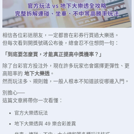
相信各位彩迷朋友，一定都曾在彩券行買過大樂透。
但每次看到開獎號碼公布後，總會忍不住想問一句：
「到底要怎麼買，才能真正提高中獎機率？」
除了台彩官方投注外，現在許多玩家也會選擇更彈性、更
高賠率的
地下大樂透
。
然而玩法多、規則雜，一般人根本不知道該從哪邊入門。
別擔心──
這篇文章將帶你一次看懂：
官方大樂透玩法
地下大樂透與 49 樂合彩差異