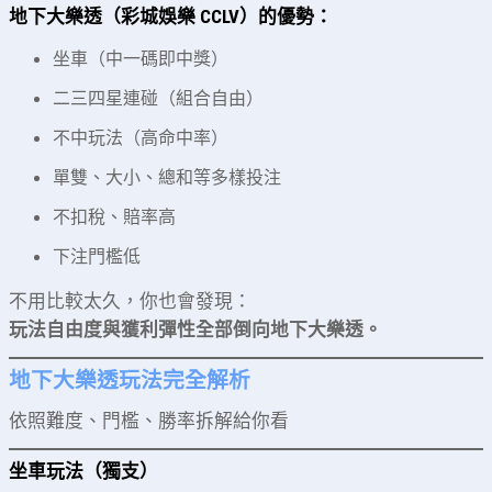
地下大樂透（彩城娛樂 CCLV）的優勢：
坐車（中一碼即中獎）
二三四星連碰（組合自由）
不中玩法（高命中率）
單雙、大小、總和等多樣投注
不扣稅、賠率高
下注門檻低
不用比較太久，你也會發現：
玩法自由度與獲利彈性全部倒向地下大樂透。
地下大樂透玩法完全解析
依照難度、門檻、勝率拆解給你看
坐車玩法（獨支）