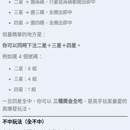
二星 → 選兩碼，只要這兩碼都開出即中
三星 → 選三碼，全開出即中
四星 → 選四碼，全開出即中
但最精華的地方是：
你可以同時下注二星＋三星＋四星。
例如選 4 個號碼：
二星：6 組
三星：4 組
四星：1 組
一旦四星全中，你可以
三種獎金全吃
，是高手玩家最愛的
高爆發玩法。
不中玩法（全不中）