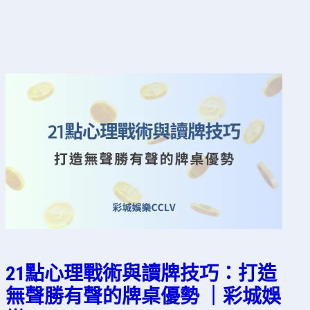
21點心理戰術與讀牌技巧：打造
無聲勝有聲的牌桌優勢 ｜彩城娛