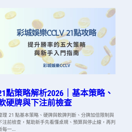
21點策略解析2026｜基本策略、
軟硬牌與下注前檢查
整理 21 點基本策略、硬牌與軟牌判斷、分牌加倍限制與
下注前檢查，幫助新手先看懂桌規、預算與停止線，再判
斷每一…