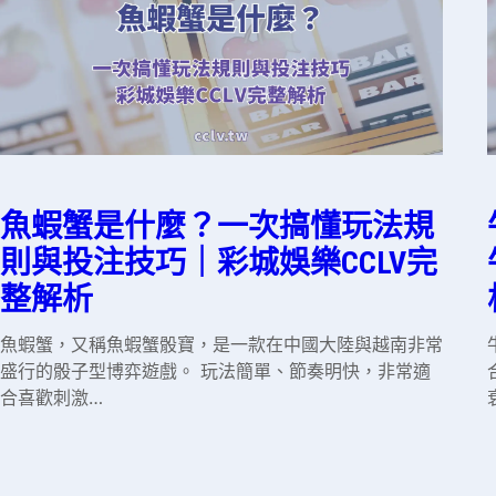
魚蝦蟹是什麼？一次搞懂玩法規
則與投注技巧｜彩城娛樂CCLV完
整解析
魚蝦蟹，又稱魚蝦蟹骰寶，是一款在中國大陸與越南非常
盛行的骰子型博弈遊戲。 玩法簡單、節奏明快，非常適
合喜歡刺激…