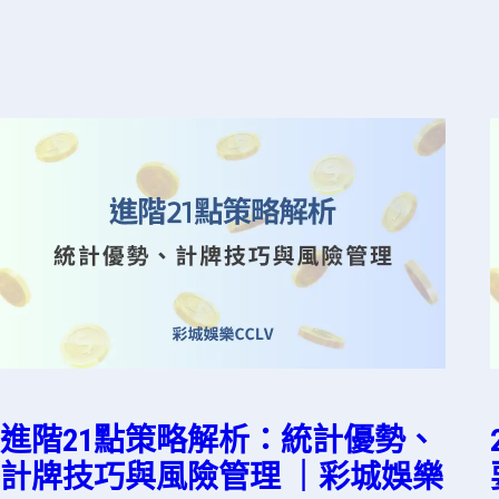
進階21點策略解析：統計優勢、
計牌技巧與風險管理 ｜彩城娛樂