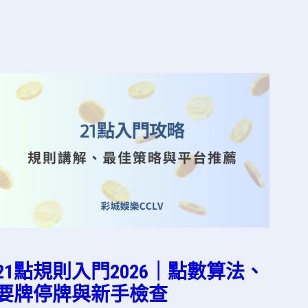
21點規則入門2026｜點數算法、
要牌停牌與新手檢查