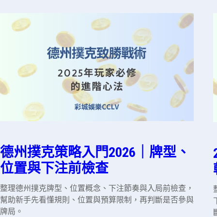
德州撲克策略入門2026｜牌型、
位置與下注前檢查
整理德州撲克牌型、位置概念、下注節奏與入局前檢查，
幫助新手先看懂規則、位置與預算限制，再判斷是否參與
牌局。