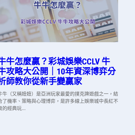
牛牛怎麼贏？彩城娛樂CCLV 牛
牛攻略大公開｜10年資深博弈分
析師教你從新手變贏家
牛牛（又稱妞妞）是亞洲玩家最愛的撲克牌遊戲之一，結
合了機率、策略與心理博弈，是許多線上娛樂城中長紅不
衰的經典玩…