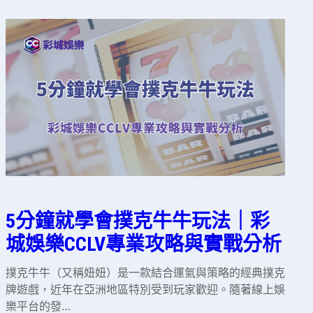
5分鐘就學會撲克牛牛玩法｜彩
城娛樂CCLV專業攻略與實戰分析
撲克牛牛（又稱妞妞）是一款結合運氣與策略的經典撲克
牌遊戲，近年在亞洲地區特別受到玩家歡迎。隨著線上娛
樂平台的發…